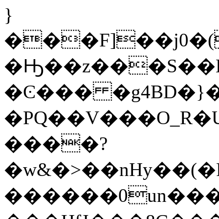
}
���F]��j0�
�Ԣ��z���S��E
�Ͼ��� �g4BD�}
�PQ��V���O_R�U
����?
�w&�>��nHy��(�
������0un���7